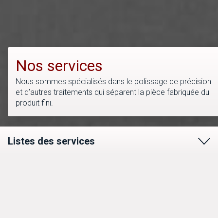
Nos services
Nous sommes spécialisés dans le polissage de précision
et d’autres traitements qui séparent la pièce fabriquée du
produit fini.
Listes des services
Traitements thermiques
Rodage - mise d'épaisseur
Traitements thermiques
Polissage mécano-chimique